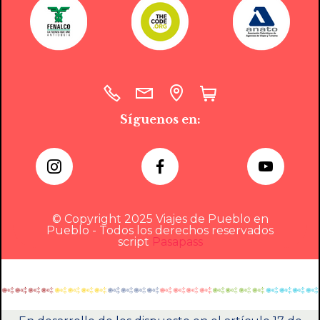
Síguenos en:
© Copyright 2025 Viajes de Pueblo en
Pueblo - Todos los derechos reservados
script
Pasapass