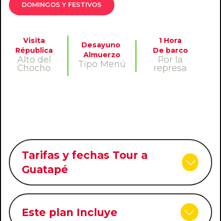
DOMINGOS Y FESTIVOS
Visita
1 Hora
Desayuno
Républica
De barco
Almuerzo
Alto del
Por la
Tipo Menú
Chocho
represa
Tarifas y fechas Tour a
Guatapé
Este plan Incluye