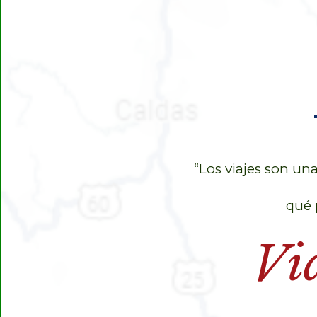
“Los viajes son u
qué 
Via