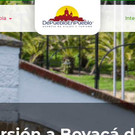
bia
Int
rsión a Boyacá 