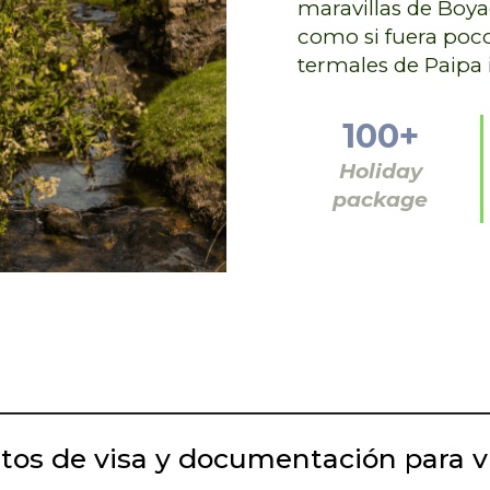
maravillas de Boyac
como si fuera poco
termales de Paipa 
100+
Holiday
package
itos de visa y documentación para v