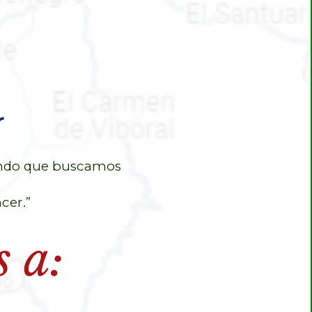
r
fundo que buscamos
cer.”
s a: