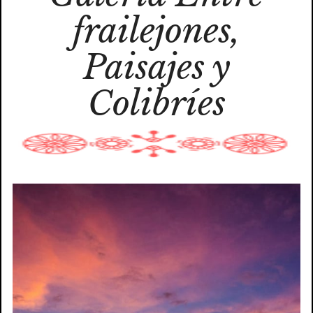
frailejones,
Paisajes y
Colibríes