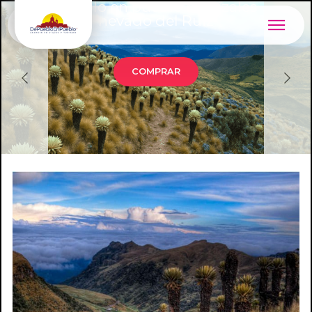
pueblo en pueblo Manizales
nevado del Ruiz
COMPRAR
Previous
Next