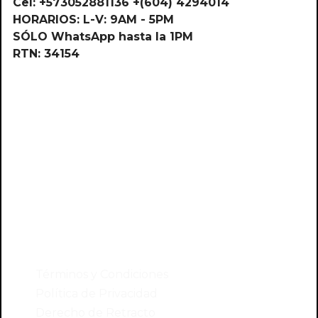
Cel: +573052881136 +(604) 4294014
HORARIOS: L-V: 9AM - 5PM
SÓLO WhatsApp hasta la 1PM
RTN: 34154
Oficinas
Pasaje comercial Veracruz
Local 3185
Contáctenos
reservas2@viajesdepuebloenpueblo.com
WhatsApp de 8.00 a 5.00 p.m
Cel: 3115679833
Enlaces
Términos y Condiciones
Política de Privacidad
Derecho de Retracto