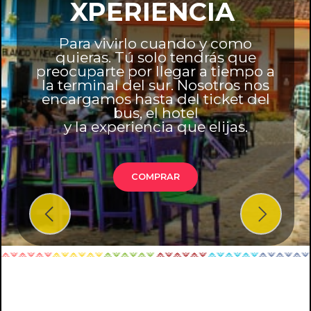
XPERIENCIA
Para vivirlo cuando y como
quieras. Tú solo tendrás que
preocuparte por llegar a tiempo a
la terminal del sur. Nosotros nos
encargamos hasta del ticket del
bus, el hotel
y la experiencia que elijas.
COMPRAR
Previous
Next