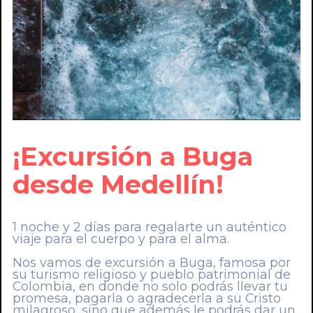
¡Excursión a Buga
desde Medellín!
1 noche y 2 días para regalarte un auténtico
viaje para el cuerpo y para el alma.
Nos vamos de excursión a Buga, famosa por
su turismo religioso y pueblo patrimonial de
Colombia, en donde no solo podrás llevar tu
promesa, pagarla o agradecerla a su Cristo
milagroso, sino que además le podrás dar un